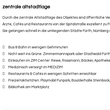
zentrale altstadtlage
Durch die zentrale Altstadtlage des Objektes sind öffentliche Ve
Ärzte, Cafés und Restaurants von der Spitalstraße exzellent
zu F
Sie gelangen schnell in die umliegenden Städte Fürth, Nürnberg
Bus & Bahn in wenigen Gehminuten
Nicht weit ins Grüne: Zimmermannspark oder Stadtwald Fürt
Einkaufen im ZIM Center: Rewe, Rossmann, Bäcker, Apothek
Medizinisch versorgt im MEDIZIM
Restaurants & Cafés in wenigen Schritten erreichbar
Freizeitaktivitäten: Playmobil Funpark, Boulderhalle Steinbo
Bibliothek am Marktplatz