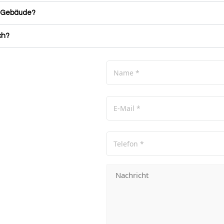
s Gebäude?
ch?