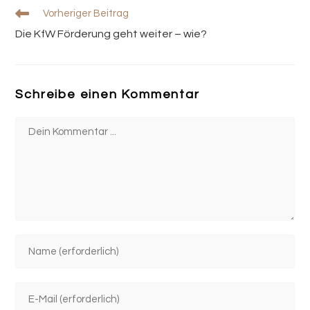
Weitere
Vorheriger Beitrag
Artikel
Die KfW Förderung geht weiter – wie?
ansehen
Schreibe einen Kommentar
Kommentieren
Gib
deinen
Namen
Gib
oder
deine