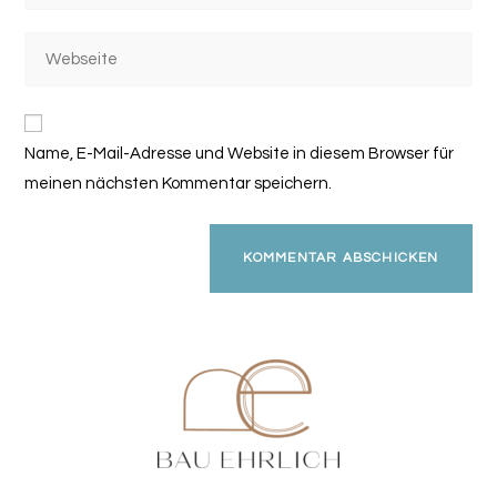
Benutzernamen
E-
zum
Gib
Mail-
Kommentieren
deine
Adresse
ein
Website-
zum
URL
Kommentieren
Name, E-Mail-Adresse und Website in diesem Browser für
ein
ein
(optional)
meinen nächsten Kommentar speichern.