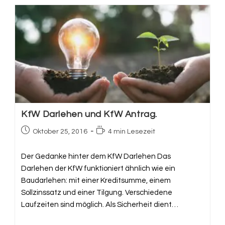
Fließen
In
Die
Immobilienbewertung
Mit
Ein?
KfW Darlehen und KfW Antrag.
Beitrag
Lesedauer:
Oktober 25, 2016
4 min Lesezeit
veröffentlicht:
Der Gedanke hinter dem KfW Darlehen​ Das
Darlehen der KfW funktioniert ähnlich wie ein
Baudarlehen: mit einer Kreditsumme, einem
Sollzinssatz und einer Tilgung. Verschiedene
Laufzeiten sind möglich. Als Sicherheit dient…